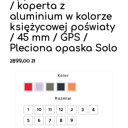
/ koperta z
aluminium w kolorze
księżycowej poświaty
/ 45 mm / GPS /
Pleciona opaska Solo
2899,00
zł
Kolor
Rozmiar
1
10
11
12
2
3
4
5
6
7
8
9