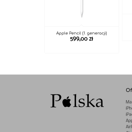
Apple Pencil (1. generacji)
599,00
zł
Of
Ma
iP
iPa
Ap
Air