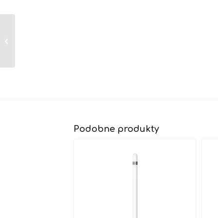
Etui Logitech Rugged
Folio z klawiaturą do
iPada (9. generacji)
Podobne produkty