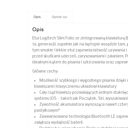
Opis
Opinie (0)
Opis
Etui Logitech Slim Folio ze zintegrowaną klawiaturą 
(9. generacji) zupełnie jak na laptopie wszędzie tam,
tym smukłe i lekkie etui zapewnia łatwość używania i
przed skutkami uderzeń, zarysowaniami i zalaniem. P
idealnym kątem do pisania i szkicowania oraz zapewn
Główne cechy:
Możliwość szybkiego i wygodnego pisania dzięk
klawiszami i klasycznemu układowi klawiatury
Cały rząd klawiszy pozwalających jednym stuknię
systemu iOS – takich jak Początek, Siri, wyszukiwan
Żywotność akumulatora wynosząca nawet cztery
pastylkowym*
Zaawansowana technologia Bluetooth LE zapewn
zwiększa wydajność baterii