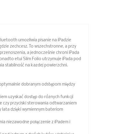
Bluetooth umożliwia pisanie na iPadzie
 gdzie zechcesz. To wszechstronne, a przy
 przenoszenia, a jednocześnie chroni iPada
onadto etui Slim Folio utrzymuje iPada pod
ia stabilność na każdej powierzchni.
i optymalnie dobranym odstępom między
ciem uzyskać dostęp do różnych funkcji
ie czy przyciski sterowania odtwarzaniem
 lata dzięki wymiennym bateriom
ia niezawodne połączenie z iPadem i