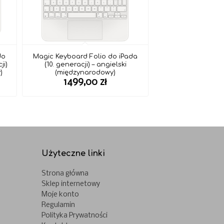
do
Magic Keyboard Folio do iPada
ji)
(10. generacji) – angielski
)
(międzynarodowy)
1499,00
zł
Użyteczne linki
Strona główna
Sklep internetowy
Moje konto
Regulamin
Polityka Prywatności