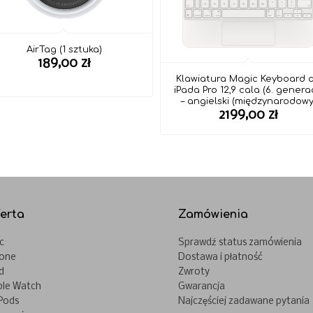
AirTag (1 sztuka)
189,00
zł
Klawiatura Magic Keyboard 
iPada Pro 12,9 cala (6. generac
– angielski (międzynarodowy
2199,00
zł
erta
Zamówienia
c
Sprawdź status zamówienia
hone
Dostawa i płatność
d
Zwroty
ple Watch
Gwarancja
Pods
Najczęściej zadawane pytania