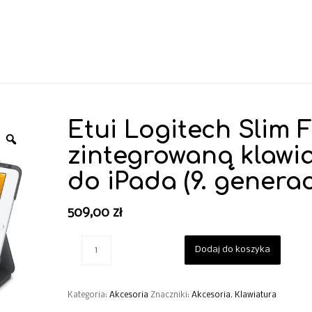
Etui Logitech Slim F
zintegrowaną klawi
do iPada (9. generac
509,00
zł
Dodaj do koszyka
Kategoria:
Akcesoria
Znaczniki:
Akcesoria
,
Klawiatura