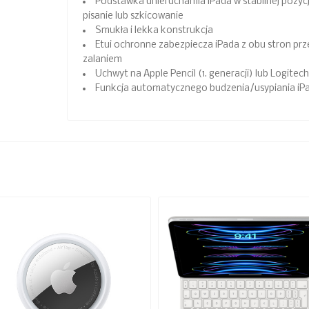
Podstawka unieruchamia iPada w stabilnej pozycj
pisanie lub szkicowanie
Smukła i lekka konstrukcja
Etui ochronne zabezpiecza iPada z obu stron prz
zalaniem
Uchwyt na Apple Pencil (1. generacji) lub Logitec
Funkcja automatycznego budzenia/usypiania iPad