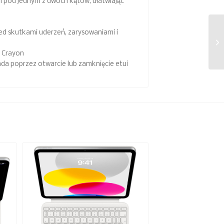
i pod jednym z dwóch kątów, ułatwiając
ed skutkami uderzeń, zarysowaniami i
h Crayon
a poprzez otwarcie lub zamknięcie etui