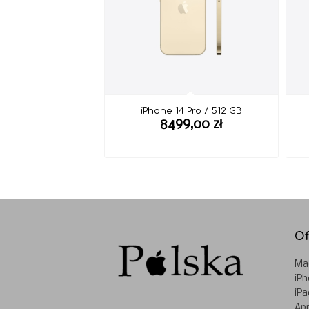
iPhone 14 Pro / 512 GB
8499,00
zł
Of
Ma
iP
iPa
Ap