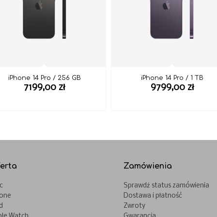
iPhone 14 Pro / 256 GB
iPhone 14 Pro / 1 TB
7199,00
zł
9799,00
zł
erta
Zamówienia
c
Sprawdź status zamówienia
hone
Dostawa i płatność
d
Zwroty
ple Watch
Gwarancja