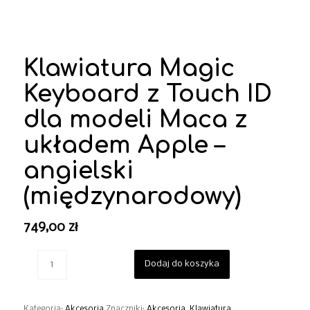
Klawiatura Magic
Keyboard z Touch ID
dla modeli Maca z
układem Apple –
angielski
(międzynarodowy)
749,00
zł
Dodaj do koszyka
Kategoria:
Akcesoria
Znaczniki:
Akcesoria
,
Klawiatura