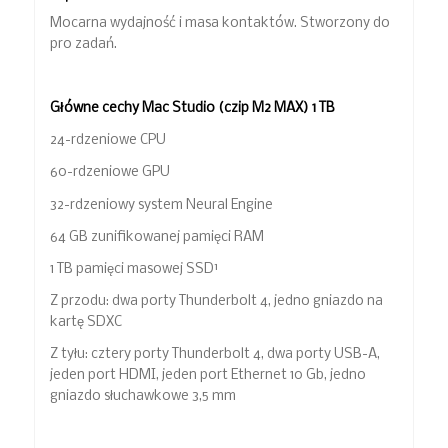
Mocarna wydajność i masa kontaktów. Stworzony do
pro zadań.
Główne cechy Mac Studio (czip M2 MAX) 1 TB
24-rdzeniowe CPU
60-rdzeniowe GPU
32-rdzeniowy system Neural Engine
64 GB zunifikowanej pamięci RAM
1 TB pamięci masowej SSD¹
Z przodu: dwa porty Thunderbolt 4, jedno gniazdo na
kartę SDXC
Z tyłu: cztery porty Thunderbolt 4, dwa porty USB-A,
jeden port HDMI, jeden port Ethernet 10 Gb, jedno
gniazdo słuchawkowe 3,5 mm