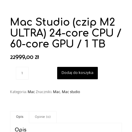
Mac Studio (czip M2
ULTRA) 24-core CPU /
60-core GPU / 1 TB
22999,00
zł
Dodaj do koszyka
Kategoria:
Mac
Znaczniki:
Mac
,
Mac studio
Opis
Opinie (0)
Opis