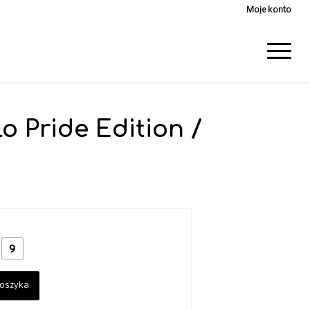
Moje konto
o Pride Edition /
r
9
koszyka