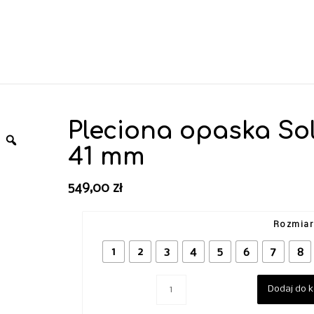
Pleciona opaska Sol
41 mm
549,00
zł
Rozmia
1
2
3
4
5
6
7
8
Dodaj do 