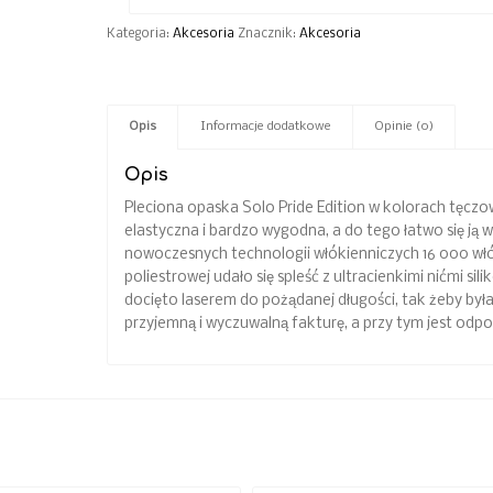
Kategoria:
Akcesoria
Znacznik:
Akcesoria
Opis
Informacje dodatkowe
Opinie (0)
Opis
Pleciona opaska Solo Pride Edition w kolorach tęczow
elastyczna i bardzo wygodna, a do tego łatwo się ją 
nowoczesnych technologii włókienniczych 16 000 włó
poliestrowej udało się spleść z ultracienkimi nićmi s
docięto laserem do pożądanej długości, tak żeby był
przyjemną i wyczuwalną fakturę, a przy tym jest odpo