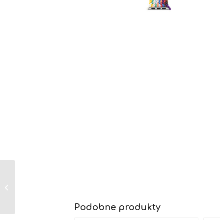
Pleciona opaska Solo
Black Unity do
koperty 45 mm
Podobne produkty