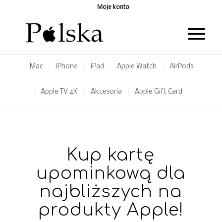
Moje konto
Mac
iPhone
iPad
Apple Watch
AirPods
Apple TV 4K
Akcesoria
Apple Gift Card
Kup kartę
upominkową dla
najbliższych na
produkty Apple!