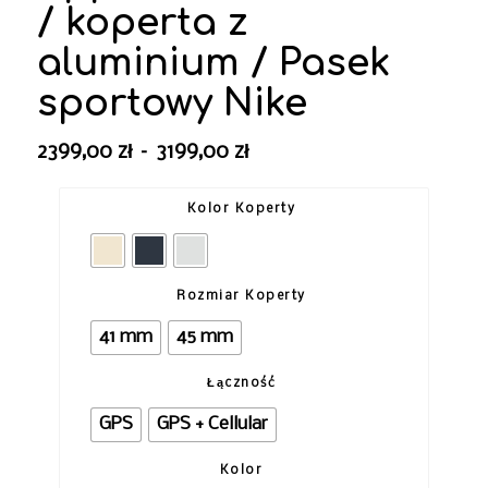
/ koperta z
aluminium / Pasek
sportowy Nike
Zakres
2399,00
zł
–
3199,00
zł
cen:
od
Kolor Koperty
2399,00 zł
do
3199,00 zł
Rozmiar Koperty
41 mm
45 mm
Łączność
GPS
GPS + Cellular
Kolor