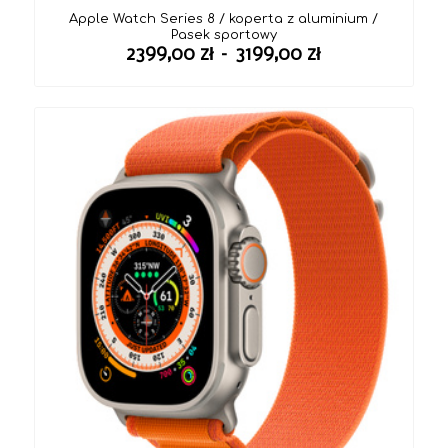
Apple Watch Series 8 / koperta z aluminium /
Pasek sportowy
Zakres
2399,00
zł
–
3199,00
zł
cen:
od
2399,00 zł
do
3199,00 zł