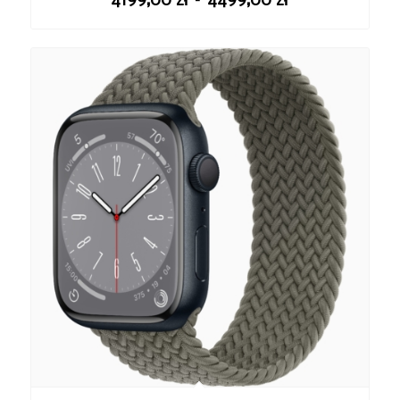
4199,00
zł
–
4499,00
zł
cen:
od
4199,00 zł
do
4499,00 zł