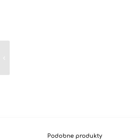
Apple Watch Series 8
/ koperta z aluminium
w kolorze srebrnym /
41 mm / GPS...
Podobne produkty