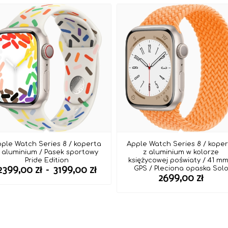
ple Watch Series 8 / koperta
Apple Watch Series 8 / kope
 aluminium / Pasek sportowy
z aluminium w kolorze
Pride Edition
księżycowej poświaty / 41 mm
Zakres
GPS / Pleciona opaska Sol
2399,00
zł
–
3199,00
zł
2699,00
zł
cen:
od
2399,00 zł
do