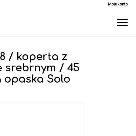
Moje konto
8 / koperta z
e srebrnym / 45
a opaska Solo
r