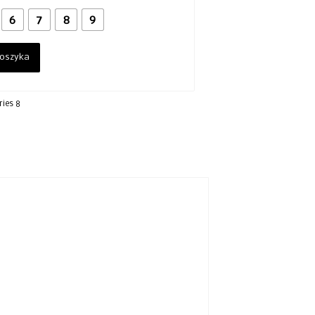
6
7
8
9
koszyka
ries 8