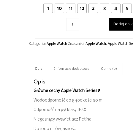
1
10
11
12
2
3
4
5
Dodaj do 
Kategoria:
Apple Watch
Znaczniki:
Apple Watch
,
Apple Watch Se
Opis
Informacje dodatkowe
Opinie (0)
Opis
Główne cechy Apple Watch Series 8
Wodoodporność do głębokości 50 m
Odporność na pył klasy IP6X
Niegasnący wyświetlacz Retina
Do 1000 nitów jasności