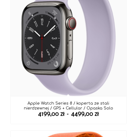
Apple Watch Series 8 / koperta ze stali
nierdzewnej / GPS + Cellular / Opaska Solo
Zakres
4199,00
zł
–
4499,00
zł
cen:
od
4199,00 zł