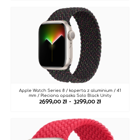
Apple Watch Series 8 / koperta z aluminium / 41
mm / Pleciona opaska Solo Black Unity
Zakres
2699,00
zł
–
3299,00
zł
cen:
od
2699,00 zł
do
3299,00 zł