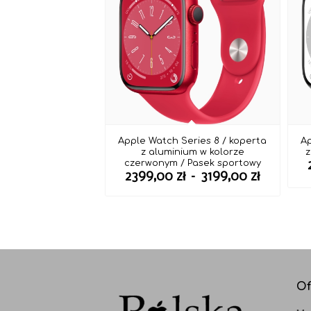
Apple Watch Series 8 / koperta
Ap
z aluminium w kolorze
z
czerwonym / Pasek sportowy
Zakres
2399,00
zł
–
3199,00
zł
cen:
od
2399,00 
do
3199,00 
Of