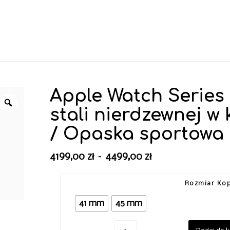
Apple Watch Series 
stali nierdzewnej w
/ Opaska sportowa 
Zakres
4199,00
zł
–
4499,00
zł
cen:
od
Rozmiar Kop
4199,00 zł
41 mm
45 mm
do
4499,00 zł