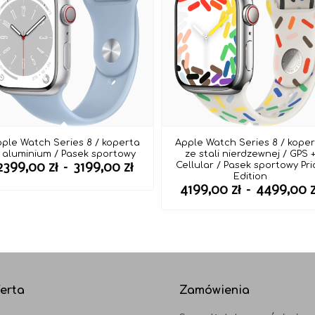
ple Watch Series 8 / koperta
Apple Watch Series 8 / kope
 aluminium / Pasek sportowy
ze stali nierdzewnej / GPS 
Zakres
Cellular / Pasek sportowy Pri
2399,00
zł
–
3199,00
zł
Edition
cen:
4199,00
zł
–
4499,00
od
2399,00 zł
zł
do
3199,00 zł
zł
erta
Zamówienia