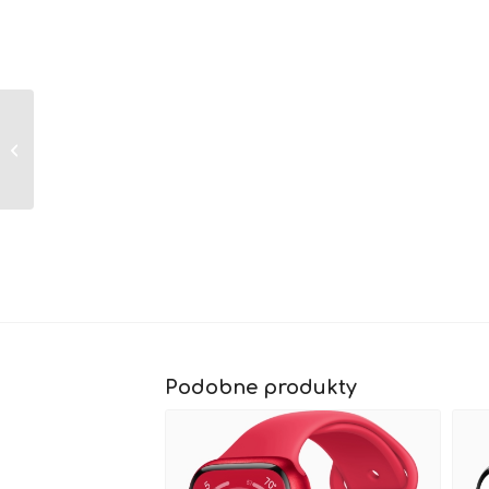
Apple Watch Series 8
/ koperta ze stali
nierdzewnej w
kolorze złotym /
Opaska...
Podobne produkty