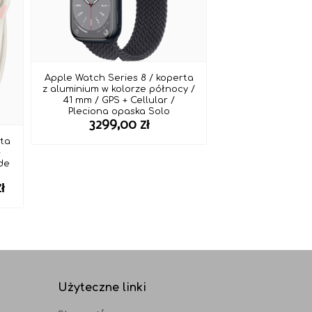
Apple Watch Series 8 / koperta
z aluminium w kolorze północy /
41 mm / GPS + Cellular /
Pleciona opaska Solo
3299,00
zł
rta
+
de
Zakres
zł
cen:
od
4199,00 zł
do
4499,00 zł
Użyteczne linki