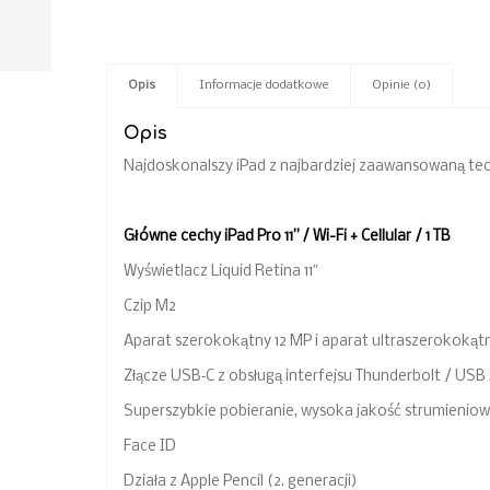
Opis
Informacje dodatkowe
Opinie (0)
Opis
Najdoskonalszy iPad z najbardziej zaawansowaną tec
Główne cechy iPad Pro 11” / Wi-Fi + Cellular / 1 TB
Wyświetlacz Liquid Retina 11″
Czip M2
Aparat szerokokątny 12 MP i aparat ultraszerokokąt
Złącze USB‑C z obsługą interfejsu Thunderbolt / USB
Superszybkie pobieranie, wysoka jakość strumieniow
Face ID
Działa z Apple Pencil (2. generacji)