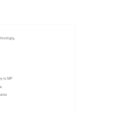
hnologią.
ny 10 MP
 4
ania