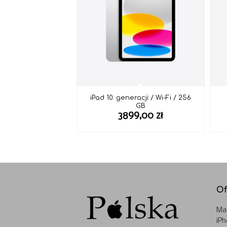
iPad 10. generacji / Wi-Fi / 256
GB
3899,00
zł
Of
Ma
iP