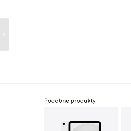
iPad Pro 11” / Wi-Fi +
Cellular / 512 GB
Podobne produkty